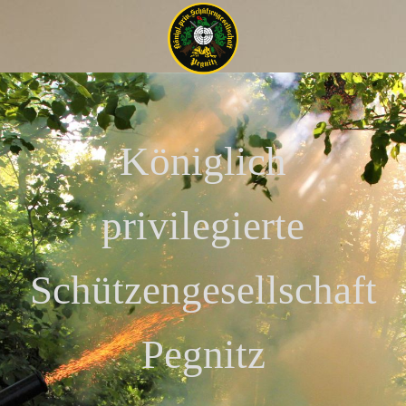
Königlich
privilegierte
Schützengesellschaft
Pegnitz