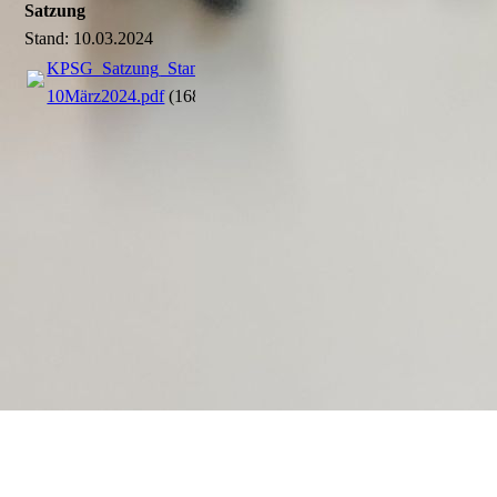
Satzung
Stand: 10.03.2024
KPSG_Satzung_Stand
10März2024.pdf
(168.54KB)