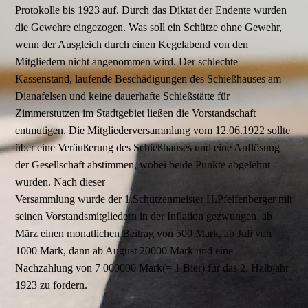
Protokolle bis 1923 auf. Durch das Diktat der Endente wurden
die Gewehre eingezogen. Was soll ein Schütze ohne Gewehr,
wenn der Ausgleich durch einen Kegelabend von den
Mitgliedern nicht angenommen wird. Der schlechte
Kassenstand, laufende Beschädigungen des Schießhauses am
Dianafelsen und keine dauerhafte Schießstätte für
Zimmerstutzen im Stadtgebiet ließen die Vorstandschaft
entmutigen. Die Mitgliederversammlung vom 12.06.1922 sollte
über eine Veräußerung des Schießhauses und eine Auflösung
der Gesellschaft abstimmen, wobei beide Punkte abgelehnt
wurden. Nach dieser
Versammlung wurde der 1.Schützenmeister H.Pfeifenberger mit
seinen Vorstandsmitgliedern in der Inflation gezwungen, ab
März einen monatlichen Beitrag von 500 Mark, ab Juli von
1000 Mark, dann ab August 20000 Mark und eine
Nachzahlung von 7 000000 Mark(= 1 Bier) für das 2. Halbjahr
1923 zu fordern.