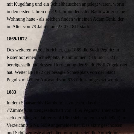
mit Kugelfang und ein Schießhäuschen angelegt waren, worin
in den ersten Jahren des 19.Jahrhunderts der Baumwärter seine
Wohnung hatte - als solchen finden wir einen Adam Tenk, der
im Alter von 79 Jahren am 23.07.1811 starb.
1869/1872
Des weiteren wurde berichtet, das 1869 die Stadt Pegnitz in
Rosenhof einen Schießplatz, Plannummer 1519 und 1521,
bereitgestellt und dessen Herrichtung der Stadt 268fl 7r gekostet
hat. Weiter ist 1872 der besagte Schießplatz von der Stadt
Pegnitz mit einen Aufwand von 638 fl instandgesetzt worden.
1883
In dem Staatsarchiv Bamberg ist zu lesen, das die
\"Zimmerschützengesellschaft von 1859 Pegnitz\" (hier scheint
sich der Ring zur Jahrerszahl 1869 siehe unten zu schließen) im
Verzeichnis 6 Nr. 5659 angemeldet hat. Das aktiv geschossen
und Schützenfeste abgehalten wurden, zeigt die Anmeldung