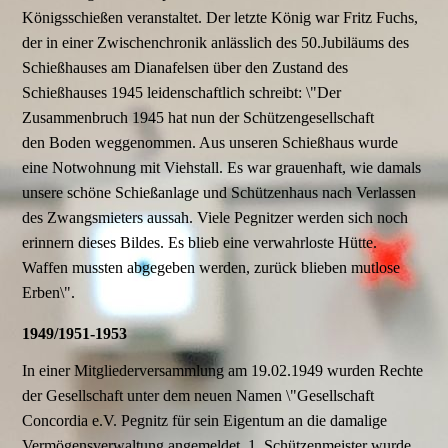
Königsschießen veranstaltet. Der letzte König war Fritz Fuchs,
der in einer Zwischenchronik anlässlich des 50.Jubiläums des
Schießhauses am Dianafelsen über den Zustand des
Schießhauses 1945 leidenschaftlich schreibt: \"Der
Zusammenbruch 1945 hat nun der Schützengesellschaft
den Boden weggenommen. Aus unseren Schießhaus wurde
eine Notwohnung mit Viehstall. Es war grauenhaft, wie damals
unsere schöne Schießanlage und Schützenhaus nach Verlassen
des Zwangsmieters aussah. Viele Pegnitzer werden sich noch
erinnern dieses Bildes. Es blieb eine verwahrloste Hütte.
Waffen mussten abgegeben werden, zurück blieben mutlose
Erben\".
1949/1951-1953
In einer Mitgliederversammlung am 19.02.1949 wurden Rechte
der Gesellschaft unter dem neuen Namen \"Gesellschaft
Concordia e.V. Pegnitz für sein Eigentum an die damalige
Vermögensverwaltung angemeldet. 1. Schützenmeister wurde