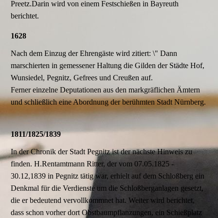
Preetz.Darin wird von einem Festschießen in Bayreuth
berichtet.
1628
Nach dem Einzug der Ehrengäste wird zitiert: \" Dann
marschierten in gemessener Haltung die Gilden der Städte Hof,
Wunsiedel, Pegnitz, Gefrees und Creußen auf.
Ferner einzelne Deputationen aus den markgräflichen Ämtern
und schließlich eine Abordnung der berühmten Stadt Nürnberg.
1811/1825/1839
In der Chronik der Stadt Pegnitz ist der nächste Hinweis zu
finden. H.Rentamtmann Ritter, der vom 07.05.1825 -
30.12,1839 in Pegnitz tätig war, erhielt auf dem Schloßberg ein
Denkmal für die Verdienste um die Schloßberganlagen gesetzt,
die er bedeutend vervollkommnet hat. Weiter wird berichtet,
dass schon vorher dort Obstbaumpflanzungen, ein Schießplatz