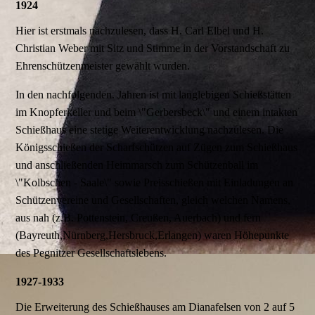
1924
Hier ist erstmals nachzulesen, dass H. Carl Elbel und H.
Christian Weber mit Sitz und Stimme in der Vorstandschaft zu
Ehrenschützenmeister gewählt wurden.
In den nachfolgenden. Jahren ist mit langlebigen Schießstätten
im Knopferkeller und beim \"Gerbersbeck\" und einem intakten
Schießhaus eine stetige Weiterentwicklung nachzulesen. Die
Königsschießen der Scharfschützen auf Zügen zum Schießhaus
und anschließenden Heimmarsch zum Schützenball im
\"Kolbschen - Saale\" sowie Preisschießen mit Einladungen an
Schützenvereine und Gesellschaften, gleich welchen Namens,
aus nah (z.B. Pottenstein, Creußen, Auerbach) und fern
(Bayreuth,Nürnberg,Hersbruck,Erlangen) waren Höhepunkte
des Pegnitzer Gesellschaftslebens.
1927-1933
Die Erweiterung des Schießhauses am Dianafelsen von 2 auf 5