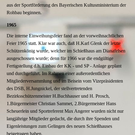
aus der Sportförderung des Bayerischen Kultusministerium der
Rohbau beginnen.
1965
Die interne Einweihungsfeier fand an der vorweihnachtlichen
Feier 1965 statt. Klar war auch, daß H.Karl Glenk der letzte
Schützenkönig wurde, welcher im Schießhaus am Dianafelsen
ausgeschossen wurde; denn für 1966 war die endgültige
Fertigstellung d.h. Einbau der KK - und SP - Anlage geplant
und durchgeführt. Im Rahmen einer außerordentlichen
Mitgliederversammlung und im Beisein vom Vizepräsidenten
des DSB, H.Jungnickel, der stellvertretenden
Bezirksschützenmeister H.Buchhauser und H. Prosch,
1.Bürgermeister Christian Sammet, 2.Bürgermeister Hans
Scheuerlein und Sportreferent Max Angerer wurden nicht nur
langjährige Mitglieder gedacht, die durch ihre Spenden und
Eigenleistungen zum Gelingen des neuen Schießhauses
beigetragen haben.