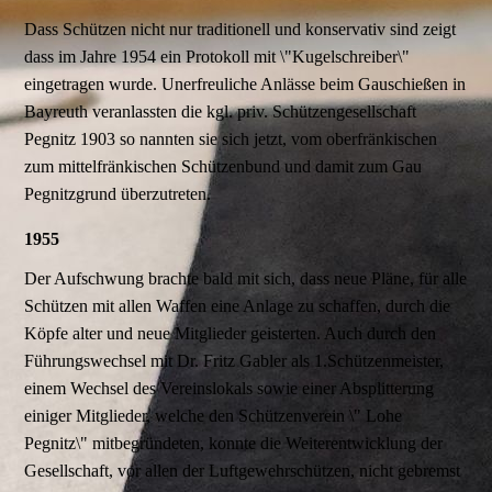
Dass Schützen nicht nur traditionell und konservativ sind zeigt
dass im Jahre 1954 ein Protokoll mit \"Kugelschreiber\"
eingetragen wurde. Unerfreuliche Anlässe beim Gauschießen in
Bayreuth veranlassten die kgl. priv. Schützengesellschaft
Pegnitz 1903 so nannten sie sich jetzt, vom oberfränkischen
zum mittelfränkischen Schützenbund und damit zum Gau
Pegnitzgrund überzutreten.
1955
Der Aufschwung brachte bald mit sich, dass neue Pläne, für alle
Schützen mit allen Waffen eine Anlage zu schaffen, durch die
Köpfe alter und neue Mitglieder geisterten. Auch durch den
Führungswechsel mit Dr. Fritz Gabler als 1.Schützenmeister,
einem Wechsel des Vereinslokals sowie einer Absplitterung
einiger Mitglieder, welche den Schützenverein \" Lohe
Pegnitz\" mitbegründeten, konnte die Weiterentwicklung der
Gesellschaft, vor allen der Luftgewehrschützen, nicht gebremst