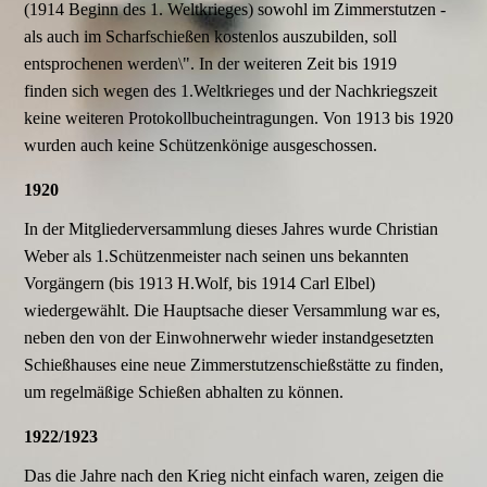
(1914 Beginn des 1. Weltkrieges) sowohl im Zimmerstutzen -
als auch im Scharfschießen kostenlos auszubilden, soll
entsprochenen werden\". In der weiteren Zeit bis 1919
finden sich wegen des 1.Weltkrieges und der Nachkriegszeit
keine weiteren Protokollbucheintragungen. Von 1913 bis 1920
wurden auch keine Schützenkönige ausgeschossen.
1920
In der Mitgliederversammlung dieses Jahres wurde Christian
Weber als 1.Schützenmeister nach seinen uns bekannten
Vorgängern (bis 1913 H.Wolf, bis 1914 Carl Elbel)
wiedergewählt. Die Hauptsache dieser Versammlung war es,
neben den von der Einwohnerwehr wieder instandgesetzten
Schießhauses eine neue Zimmerstutzenschießstätte zu finden,
um regelmäßige Schießen abhalten zu können.
1922/1923
Das die Jahre nach den Krieg nicht einfach waren, zeigen die