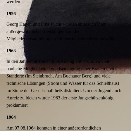
werden.
1956
Georg Hagen und Fritz Fuchs wurden anlässlich ihrer
außergewöhnlichen Leistungen von der
Mitgliederversammlung zu Ehrenschützenmeistern gewählt.
1963
In den Jahren bis Ende 1963/Anfang 1964 wurden viele
bauliche Möglichkeiten wie Beteiligung einer Brauerei, viele
Standorte (Im Steinbruch, Am Buchauer Berg) und viele
technische Lösungen (Strom und Wasser für das Schießhaus)
im Sinne der Gesellschaft heiß diskutiert. Um der Jugend auch
Anreiz zu bieten wurde 1963 der erste Jungschützenkönig
proklamiert.
1964
Am 07.08.1964 konnten in einer außerordentlichen